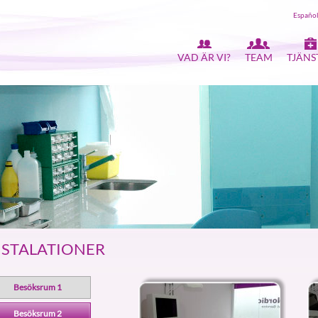
Españo
VAD ÄR VI?
TEAM
TJÄNS
NSTALATIONER
Besöksrum 1
Besöksrum 2