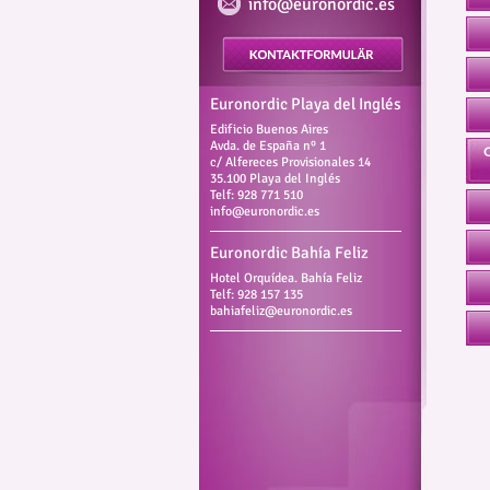
info@euronordic.es
Euronordic Playa del Inglés
Edificio Buenos Aires
Avda. de España nº 1
c/ Alfereces Provisionales 14
35.100 Playa del Inglés
Telf: 928 771 510
info@euronordic.es
Euronordic Bahía Feliz
Hotel Orquídea. Bahía Feliz
Telf: 928 157 135
bahiafeliz@euronordic.es