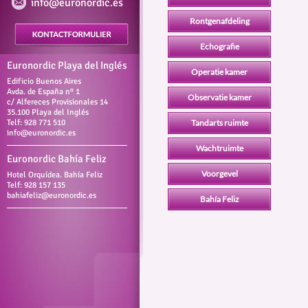
info@euronordic.es
Rontgenafdeling
Echografie
Euronordic Playa del Inglés
Operatie kamer
Edificio Buenos Aires
Avda. de España nº 1
Observatie kamer
c/ Alfereces Provisionales 14
35.100 Playa del Inglés
Telf: 928 771 510
Tandarts ruimte
info@euronordic.es
Wachtruimte
Euronordic Bahía Feliz
Voorgevel
Hotel Orquídea. Bahía Feliz
Telf: 928 157 135
bahiafeliz@euronordic.es
Bahía Feliz