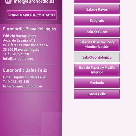
info@euronordic.es
Sala de Rayos
Ecógrafo
Euronordic Playa del Inglés
Sala de Curas
Edificio Buenos Aires
Avda. de España nº 1
Sala de Observación y
c/ Alfereces Provisionales 14
Monitorización
35.100 Playa del Inglés
Telf: 928 771 510
Sala Odontológica
info@euronordic.es
Sala de Espera y Pasillo
Euronordic Bahía Feliz
Interior
Hotel Orquídea. Bahía Feliz
Telf: 928 157 135
Fachada
bahiafeliz@euronordic.es
Bahía Feliz