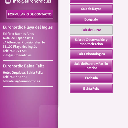
info@euronordic.es
Sala de Rayos
Ecógrafo
Euronordic Playa del Inglés
Sala de Curas
Edificio Buenos Aires
Avda. de España nº 1
Sala de Observación y
c/ Alfereces Provisionales 14
Monitorización
35.100 Playa del Inglés
Telf: 928 771 510
Sala Odontológica
info@euronordic.es
Sala de Espera y Pasillo
Euronordic Bahía Feliz
Interior
Hotel Orquídea. Bahía Feliz
Telf: 928 157 135
Fachada
bahiafeliz@euronordic.es
Bahía Feliz