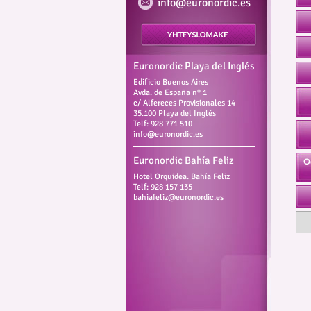
info@euronordic.es
Euronordic Playa del Inglés
Edificio Buenos Aires
Avda. de España nº 1
c/ Alfereces Provisionales 14
35.100 Playa del Inglés
Telf: 928 771 510
info@euronordic.es
Euronordic Bahía Feliz
O
Hotel Orquídea. Bahía Feliz
Telf: 928 157 135
bahiafeliz@euronordic.es