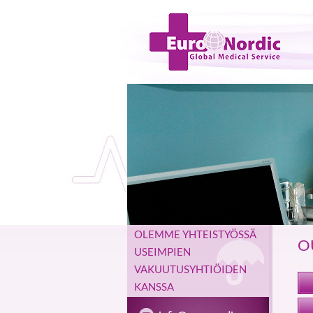
OLEMME YHTEISTYÖSSÄ
O
USEIMPIEN
VAKUUTUSYHTIÖIDEN
KANSSA