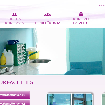
Españo
TIETOJA
KLINIKAN
KLINIKASTA
HENKILÖKUNTA
PALVELUT
UR FACILITIES
Vastaanottohuone 1
Vastaanottohuone 2