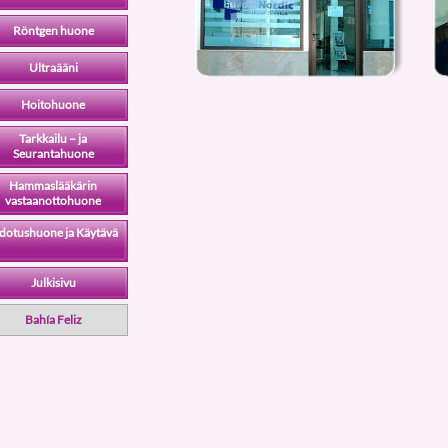
Röntgen huone
Ultraääni
Hoitohuone
Tarkkailu – ja
Seurantahuone
Hammaslääkärin
vastaanottohuone
dotushuone ja Käytävä
Julkisivu
Bahía Feliz