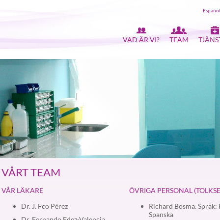
Españo
VAD ÄR VI?
TEAM
TJÄNS
VÅRT TEAM
VÅR LÄKARE
ÖVRIGA PERSONAL (TOLKSE
Dr. J. Fco Pérez
Richard Bosma. Spräk: 
Spanska
Dr. Fernando Fdez-Valencia