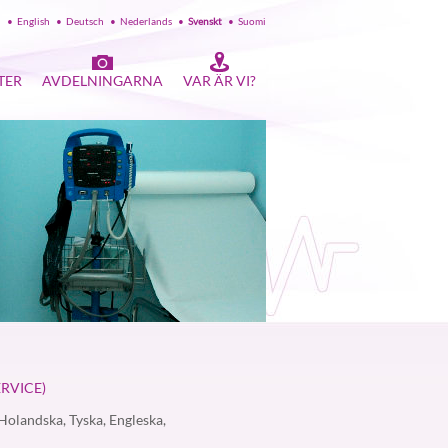
l
•
English
•
Deutsch
•
Nederlands
•
Svenskt
•
Suomi
TER
AVDELNINGARNA
VAR ÄR VI?
RVICE)
Holandska, Tyska, Engleska,