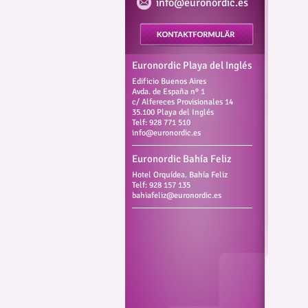
info@euronordic.es
Euronordic Playa del Inglés
Edificio Buenos Aires
Avda. de España nº 1
c/ Alfereces Provisionales 14
35.100 Playa del Inglés
Telf: 928 771 510
info@euronordic.es
Euronordic Bahía Feliz
Hotel Orquídea. Bahía Feliz
Telf: 928 157 135
bahiafeliz@euronordic.es