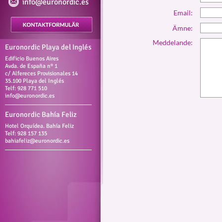
info@euronordic.es
Email:
Ämne:
Meddelande:
Euronordic Playa del Inglés
Edificio Buenos Aires
Avda. de España nº 1
c/ Alfereces Provisionales 14
35.100 Playa del Inglés
Telf: 928 771 510
info@euronordic.es
Euronordic Bahía Feliz
Hotel Orquídea. Bahía Feliz
Telf: 928 157 135
bahiafeliz@euronordic.es