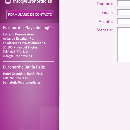
info@euronordic.es
Nombre:
Email:
Asunto:
Euronordic Playa del Inglés
Mensaje:
Edificio Buenos Aires
Avda. de España nº 1
c/ Alfereces Provisionales 14
35.100 Playa del Inglés
Telf: 928 771 510
info@euronordic.es
Euronordic Bahía Feliz
Hotel Orquídea. Bahía Feliz
Telf: 928 157 135
bahiafeliz@euronordic.es