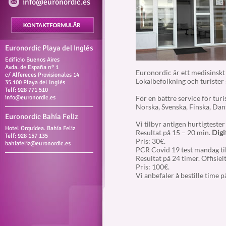
info@euronordic.es
Euronordic Playa del Inglés
Edificio Buenos Aires
Avda. de España nº 1
Euronordic är ett medisinskt
c/ Alfereces Provisionales 14
Lokalbefolkning och turister
35.100 Playa del Inglés
Telf: 928 771 510
info@euronordic.es
För en bättre service för turi
Norska, Svenska, Finska, Dans
Euronordic Bahía Feliz
Vi tilbyr antigen hurtigtester
Hotel Orquídea. Bahía Feliz
Resultat på 15 – 20 min.
Digi
Telf: 928 157 135
Pris: 30€.
bahiafeliz@euronordic.es
PCR Covid 19 test mandag til
Resultat på 24 timer. Offisiel
Pris: 100€.
Vi anbefaler å bestille time 